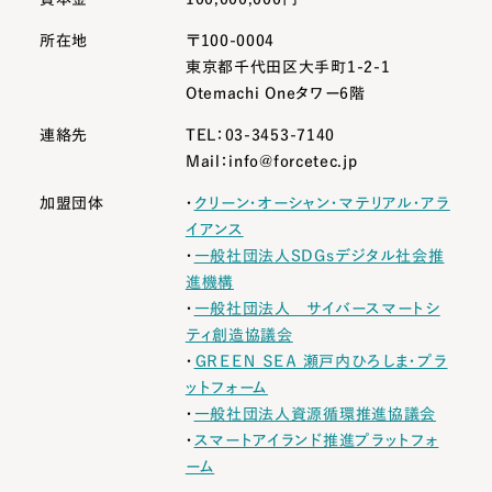
所在地
〒100-0004
東京都千代田区大手町1-2-1
Otemachi Oneタワー6階
連絡先
TEL：03-3453-7140
Mail：info@forcetec.jp
加盟団体
・
クリーン・オーシャン・マテリアル・アラ
イアンス
・
一般社団法人SDGsデジタル社会推
進機構
・
一般社団法人 サイバースマートシ
ティ創造協議会
・
ＧＲＥＥＮ ＳＥＡ 瀬戸内ひろしま・プラ
ットフォーム
・
一般社団法人資源循環推進協議会
・
スマートアイランド推進プラットフォ
ーム