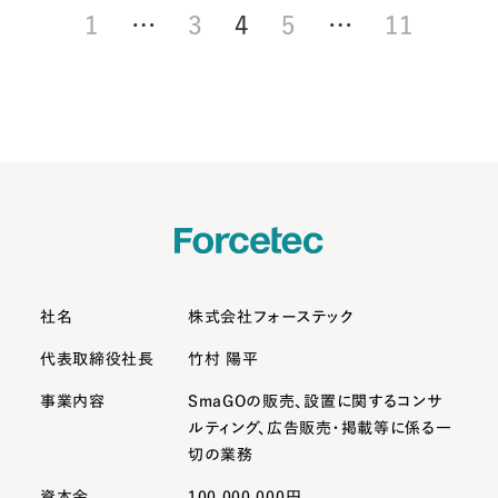
1
…
3
4
5
…
11
社名
株式会社フォーステック
代表取締役社長
竹村 陽平
事業内容
SmaGOの販売、設置に関するコンサ
ルティング、
広告販売・掲載等に係る一
切の業務
資本金
100,000,000円