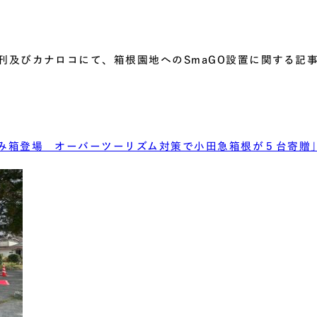
聞朝刊及びカナロコにて、箱根園地へのSmaGO設置に関する記
トごみ箱登場 オーバーツーリズム対策で小田急箱根が５台寄贈