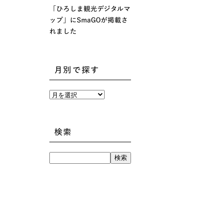
「ひろしま観光デジタルマ
ップ」にSmaGOが掲載さ
れました
月別で探す
月
別
で
探
す
検索
検
索: