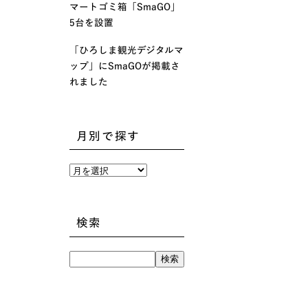
マートゴミ箱「SmaGO」
5台を設置
「ひろしま観光デジタルマ
ップ」にSmaGOが掲載さ
れました
月別で探す
月
別
で
探
す
検索
検
索: