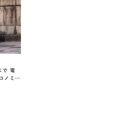
スで 電
コノミー