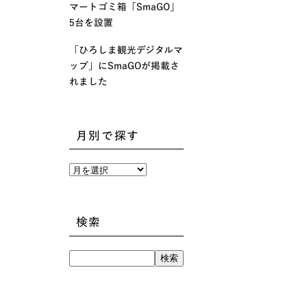
マートゴミ箱「SmaGO」
5台を設置
「ひろしま観光デジタルマ
ップ」にSmaGOが掲載さ
れました
月別で探す
月
別
で
探
す
検索
検
索: