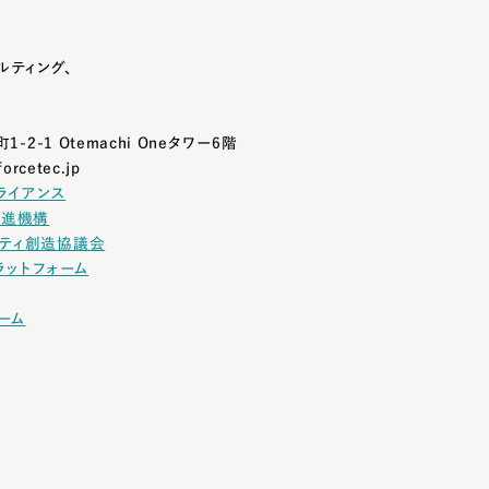
ルティング、
1-2-1
Otemachi Oneタワー6階
orcetec.jp
ライアンス
推進機構
ティ創造協議会
ラットフォーム
ーム